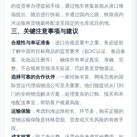
的提货单办理提箱手续，通过拖车将集装箱从港口堆
场提出。随后进行拆箱，并通过国内公路、铁路或内
河运输将货物最终配送至指定的仓库或目的地。
三、关键注意事项与建议
合规性与单证准备
：进口合规是重中之重。务必提前
了解中国对目标商品的监管要求（如3C认证、食品备
案、化妆品注册等），确保所有单证真实、准确、完
整。不合规将导致清关延误、罚款甚至货物退运。
选择可靠的合作伙伴
：一家经验丰富、网络完善的国
际货运代理或物流公司至关重要。他们能提供从门到
门的全程物流解决方案，处理复杂的订舱、报关和本
地配送事宜，帮助客户规避风险。
运输保险
：考虑到海运路程长、环节多，购买足额的
货物运输保险是转移货损、货差或灭失风险的有效手
段。
成本核算
：除了海运费，还需全面考虑其他费用，如